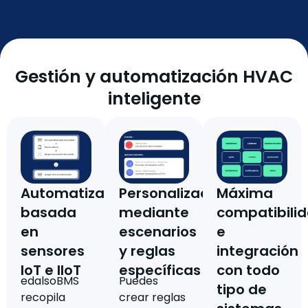
Gestión y automatización HVAC
inteligente
Automatización
Personalización
Máxima
basada
mediante
compatibili
en
escenarios
e
sensores
y reglas
integración
IoT e IIoT
específicas
con todo
edalsoBMS
Puedes
tipo de
recopila
crear reglas