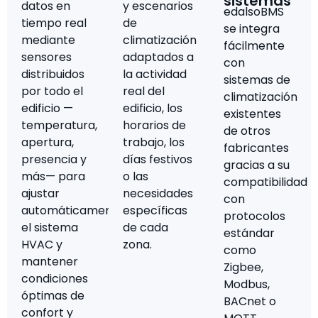
sistemas
datos en
y escenarios
edalsoBMS
tiempo real
de
se integra
mediante
climatización
fácilmente
sensores
adaptados a
con
distribuidos
la actividad
sistemas de
por todo el
real del
climatización
edificio —
edificio, los
existentes
temperatura,
horarios de
de otros
apertura,
trabajo, los
fabricantes
presencia y
días festivos
gracias a su
más— para
o las
compatibilidad
ajustar
necesidades
con
automáticamente
específicas
protocolos
el sistema
de cada
estándar
HVAC y
zona.
como
mantener
Zigbee,
condiciones
Modbus,
óptimas de
BACnet o
confort y