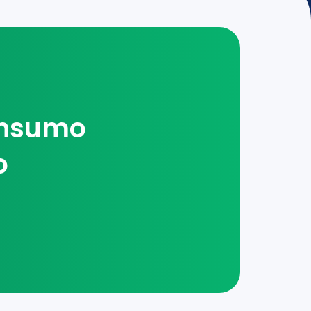
onsumo
o