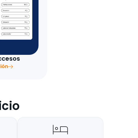
ccesos
ión
icio