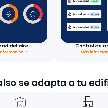
dad del aire
Control de a
información
Más informac
lso se adapta a tu edif