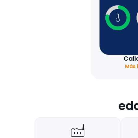
Cali
Más 
eda